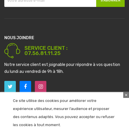
S’ABONNER
NOUS JOINDRE
SERVICE CLIENT :
07.56.81.11.25
Notre service client est joignable pour répondre à vos question
du lundi au vendredi de 9h à 18h.
keyboard_arrow_down
INFORMATIONS
Ce site utilise des cookies pour améliorer votre
expérience utilisateur, mesurer l’audience et proposer
keyboard_arrow_down
MON COMPTE
des contenus adaptés. Vous pouvez accepter ou refuser
keyboard_arrow_down
les cookies à tout moment.
CATALOGUE