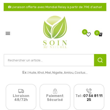
Livraison offerte avec Mondial Relay à partir de 79€ d'achat
0

0
Ex :
Huile,
Khol
,
Miel,
Nigelle,
Amlou
,
Costus...
Livraison
Paiement
Tel :
07 56 81 11
48/72h
Sécurisé
25