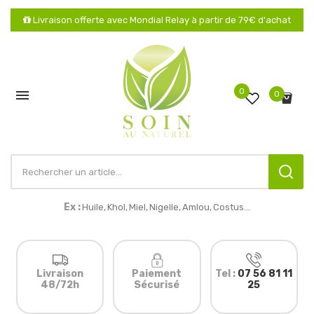
Livraison offerte avec Mondial Relay à partir de 79€ d'achat
0

0
Ex :
Huile,
Khol
,
Miel,
Nigelle,
Amlou
,
Costus...
Livraison
Paiement
Tel :
07 56 81 11
48/72h
Sécurisé
25