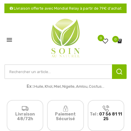
Livraison offerte avec Mondial Relay à partir de 79€ d'achat
0

0
Ex :
Huile,
Khol
,
Miel,
Nigelle,
Amlou
,
Costus...
Livraison
Paiement
Tel :
07 56 81 11
48/72h
Sécurisé
25