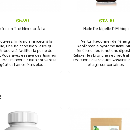
€5.90
€12.00
nfusion Thé Minceur À La...
Huile De Nigelle D'Ethiopi
ouvrez l'infusion minceur à la
Vertu : Redonner de l'énerg
lle, une boisson bien- être qui
Renforcer le système immunit
tribuera à faciliter la perte de
Améliorer les fonctions diges
. Vous avez essayé des tisanes
Relaxer les bronches et neutrali
s thés minceur ? Bien souvent le
réactions allergiques Assainir 
gôut est amer. Mais plus...
et agir sur certaines...
Add to cart
: