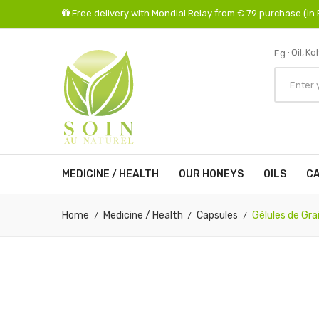
Free delivery with Mondial Relay from € 79 purchase (in
Oil,
Koh
Eg :
MEDICINE / HEALTH
OUR HONEYS
OILS
CA
Home
Medicine / Health
Capsules
Gélules de Gra