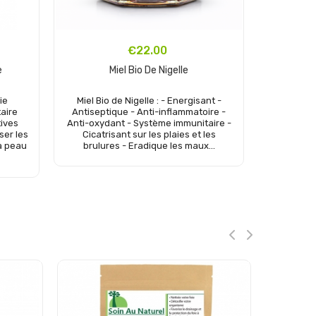
€22.00
e
Miel Bio De Nigelle
ie
Miel Bio de Nigelle : - Energisant -
L’huile
aire
Antiseptique - Anti-inflammatoire -
qua
tives
Anti-oxydant - Système immunitaire -
nourrissan
ser les
Cicatrisant sur les plaies et les
son acid
la peau
brulures - Eradique les maux...
pour st
microbes. 
Add to cart