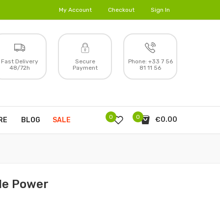
My Account
Checkout
Sign In
Fast Delivery
Secure
Phone:
+33 7 56
48/72h
Payment
81 11 56
0
0
€0.00
RE
BLOG
SALE
lle Power