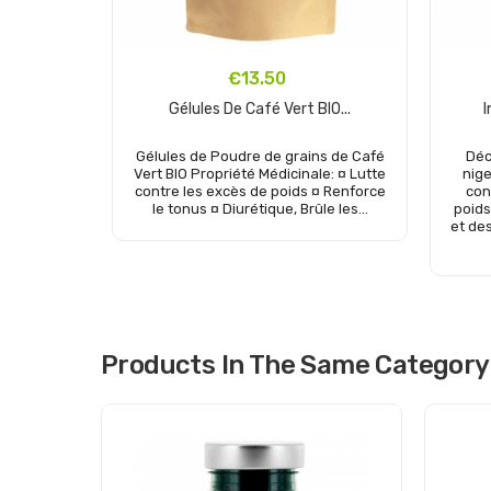
€13.50
Gélules De Café Vert BIO...
I
Gélules de Poudre de grains de Café
Déc
Vert BIO Propriété Médicinale: ¤ Lutte
nige
contre les excès de poids ¤ Renforce
con
le tonus ¤ Diurétique, Brûle les...
poids
et de
Add to cart
Products In The Same Category