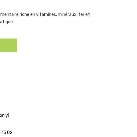
imentaire riche en vitamines, minéraux, fer et
atigue.
only)
3 15 02