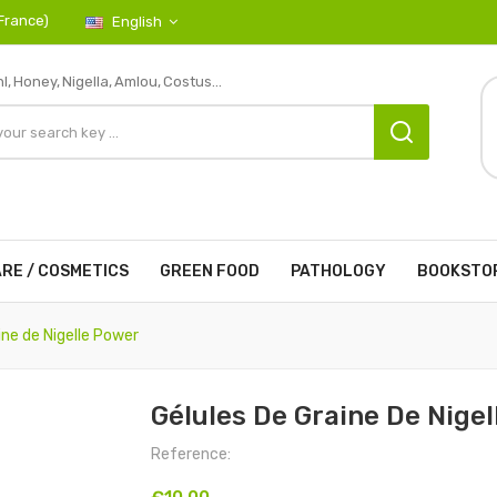
 France)
English
l,
Honey,
Nigella,
Amlou,
Costus...
RE / COSMETICS
GREEN FOOD
PATHOLOGY
BOOKSTO
ine de Nigelle Power
Gélules De Graine De Nige
Reference: