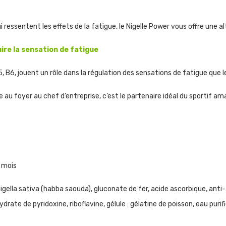
essentent les effets de la fatigue, le Nigelle Power vous offre une al
ire la sensation de fatigue
5, B6, jouent un rôle dans la régulation des sensations de fatigue que
e au foyer au chef d’entreprise, c’est le partenaire idéal du sportif a
6 mois
gella sativa (habba saouda), gluconate de fer, acide ascorbique, an
ate de pyridoxine, riboflavine, gélule : gélatine de poisson, eau purif