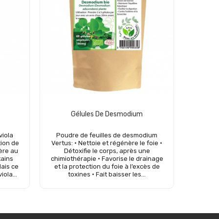
Gélules De Desmodium
iola
Poudre de feuilles de desmodium
Le thé
tion de
Vertus: • Nettoie et régénère le foie •
organi
ère au
Détoxifie le corps, après une
favoris
tains
chimiothérapie • Favorise le drainage
naturel
ais ce
et la protection du foie à l’excès de
dans vot
iola...
toxines • Fait baisser les...
de feu
Add to cart