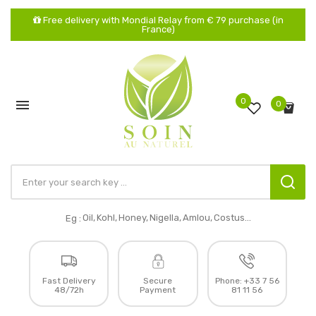
Free delivery with Mondial Relay from € 79 purchase (in
France)
0

0
Oil,
Kohl,
Honey,
Nigella,
Amlou,
Costus...
Eg :
Fast Delivery
Secure
Phone:
+33 7 56
48/72h
Payment
81 11 56