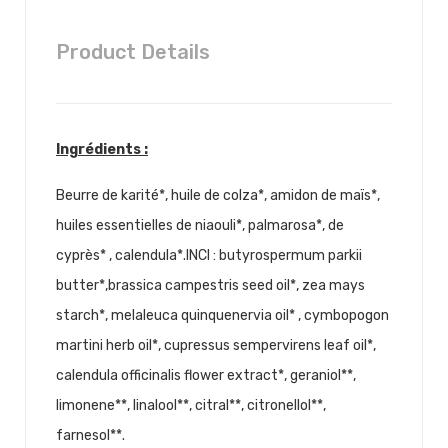
Product Details
Ingrédients :
Beurre de karité*, huile de colza*, amidon de maïs*,
huiles essentielles de niaouli*, palmarosa*, de
cyprès* , calendula*.INCI : butyrospermum parkii
butter*,brassica campestris seed oil*, zea mays
starch*, melaleuca quinquenervia oil* , cymbopogon
martini herb oil*, cupressus sempervirens leaf oil*,
calendula officinalis flower extract*, geraniol**,
limonene**, linalool**, citral**, citronellol**,
farnesol**.