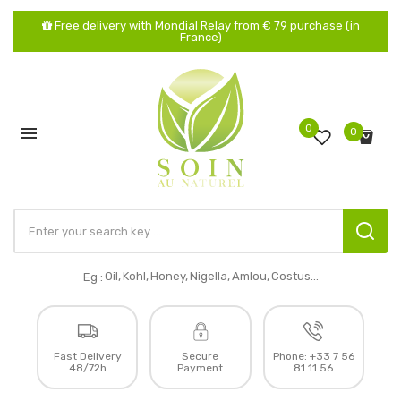
Free delivery with Mondial Relay from € 79 purchase (in
France)
0

0
Oil,
Kohl,
Honey,
Nigella,
Amlou,
Costus...
Eg :
Fast Delivery
Secure
Phone:
+33 7 56
48/72h
Payment
81 11 56