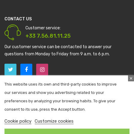
CONTACT US
Customer service:
+33 7.56.81.11.25
Our customer service can be contacted to answer your
questions from Monday to Friday from 9 a.m. to 6 p.m.
keyboard_arrow_down
INFORMATIONS
This website uses its own and third-party cookies to improve
our services and show you advertising related to your
keyboard_arrow_down
MON COMPTE
preferences by analyzing your browsing habits. To give your
keyboard_arrow_down
consent to its use, press the Accept button.
CATALOG
Cookie policy
Customize cookies
Copyright 2016-2020 Soin Au Naturels. All rights reserved